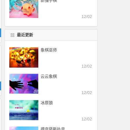
新强手棋
12/02
最近更新
象棋巫师
12/02
云云象棋
12/02
冰原狼
12/02
德克萨斯扑克