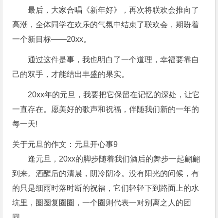
最后，大家合唱《新年好》，再次将联欢会推向了
高潮，全体同学在欢乐的气氛中结束了联欢会，期盼着
一个新目标——20xx。
通过这件是事，我也明白了一个道理，幸福要靠自
己的双手，才能结出丰盛的果实。
20xx年的元旦，我要把它保留在记忆的深处，让它
一直存在。愿美好的歌声和祝福，伴随我们新的一年的
每一天!
关于元旦的作文：元旦开心事9
逢元旦，20xx的脚步随着我们酒后的舞步一起翩翩
到来。酒醒后的清晨，阴冷阴冷。没有阳光的问候，有
的只是细雨时落时断的祝福，它们轻轻下到路面上的水
坑里，圈圈复圈圈，一个圈则代表一对别离之人的团
圆。