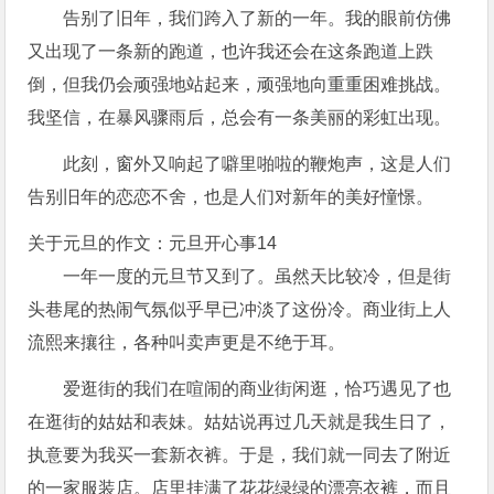
告别了旧年，我们跨入了新的一年。我的眼前仿佛
又出现了一条新的跑道，也许我还会在这条跑道上跌
倒，但我仍会顽强地站起来，顽强地向重重困难挑战。
我坚信，在暴风骤雨后，总会有一条美丽的彩虹出现。
此刻，窗外又响起了噼里啪啦的鞭炮声，这是人们
告别旧年的恋恋不舍，也是人们对新年的美好憧憬。
关于元旦的作文：元旦开心事14
一年一度的元旦节又到了。虽然天比较冷，但是街
头巷尾的热闹气氛似乎早已冲淡了这份冷。商业街上人
流熙来攘往，各种叫卖声更是不绝于耳。
爱逛街的我们在喧闹的商业街闲逛，恰巧遇见了也
在逛街的姑姑和表妹。姑姑说再过几天就是我生日了，
执意要为我买一套新衣裤。于是，我们就一同去了附近
的一家服装店。店里挂满了花花绿绿的漂亮衣裤，而且