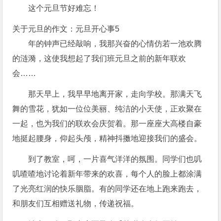
这个元旦节好难忘！
关于元旦的作文：元旦开心事5
年的钟声已经敲响，我那兴奋的心情仿若一池欢腾
的涟漪，这使我想起了我们班元旦之前的新年联欢
会……
那天早上，我早早地离开家，走向学校。那满天飞
舞的雪花，犹如一位位美丽、纯洁的小天使，正欢聚在
一起，也为我们的联欢会庆贺着。那一座座大高楼自豪
地挺起腰身，仰起头颅，精神抖擞地迎接我们的盛会。
到了教室，呵，一片喜气洋洋的氛围。同学们也叽
叽喳喳地讨论着新年带来的欢喜，每个人的脸上都涂满
了光亮红润的快乐胭脂。有的同学还在地上跑来跑去，
和朋友们互相赠送礼物，传递祝福。