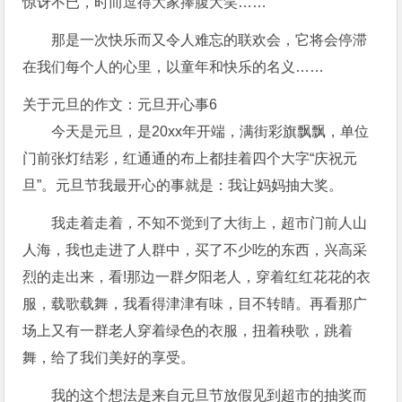
惊讶不已，时而逗得大家捧腹大笑……
那是一次快乐而又令人难忘的联欢会，它将会停滞
在我们每个人的心里，以童年和快乐的名义……
关于元旦的作文：元旦开心事6
今天是元旦，是20xx年开端，满街彩旗飘飘，单位
门前张灯结彩，红通通的布上都挂着四个大字“庆祝元
旦”。元旦节我最开心的事就是：我让妈妈抽大奖。
我走着走着，不知不觉到了大街上，超市门前人山
人海，我也走进了人群中，买了不少吃的东西，兴高采
烈的走出来，看!那边一群夕阳老人，穿着红红花花的衣
服，载歌载舞，我看得津津有味，目不转睛。再看那广
场上又有一群老人穿着绿色的衣服，扭着秧歌，跳着
舞，给了我们美好的享受。
我的这个想法是来自元旦节放假见到超市的抽奖而