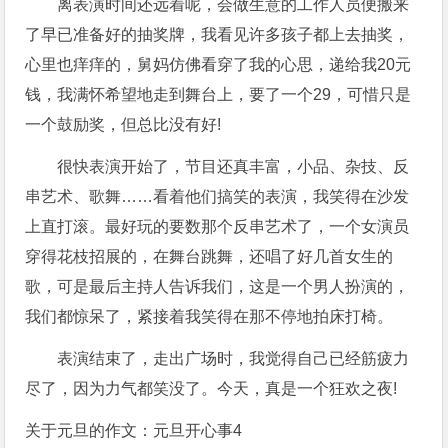
离表演时间还远着呢，会做生意的工作人员便搬来
了早已准备好的抽奖牌，我看见许多孩子都上去抽奖，
心里也痒痒的，舅妈仿佛看穿了我的心思，递给我20元
钱，我满怀希望地走到舞台上，要了一个29，可惜只是
一个鼓励奖，但总比没有好!
很快表演开始了，节目还真丰富，小品、杂技、反
串艺术、歌舞……看着他们搞笑的表演，我笑得在沙发
上直打滚。最好玩的要数那个反串艺术了，一个女演员
穿得花枝招展的，在舞台跳舞，还唱了好几首女生的
歌，可是最后主持人告诉我们，这是一个男人扮演的，
我们都惊呆了，紧接着我笑得在那不停地拍床打椅。
表演结束了，走出广场时，我觉得自己已经筋疲力
尽了，因为力气都笑没了。今天，真是一个狂欢之夜!
关于元旦的作文：元旦开心事4