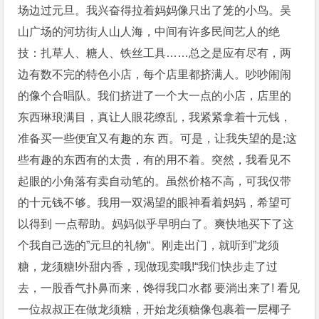
场边过元旦。我兴奋得拉着妈妈像只出了笼的小鸟。吴
山广场的河坊街人山人海，中间有许多民间艺人的绝
技：扎草人、糖人、铁丝工具……总之是应有尽有，两
边有数不完的特色小店，每个店里都挤满人。吵吵闹闹
的像个合唱队。我们挤进了一个大一点的小店，店里的
东西琳琅满目，真让人眼花缭乱，我紧紧拿着十元钱，
准备买一些便宜又有趣的东 西。可是，让我失望的是;这
些有趣的东西有的太贵，有的用不着。突然，我看见不
起眼的小角落有卖自动笔的。虽然价格不高，可我仅带
的十元钱不够。我用一双渴望的眼神看着妈妈，希望可
以得到 一点帮助。妈妈似乎早明白了。爽快地买下了这
个我自己选的”元旦的礼物“。刚走出门，就听到”龙须
糖，龙须糖!外甜内香，现做现卖哦!“我们快步走了过
去，一股香气扑鼻而来，馋得我口水都 要淌出来了! 看见
一位叔叔正在做龙须糖，开始龙须糖像包裹着一层椰子