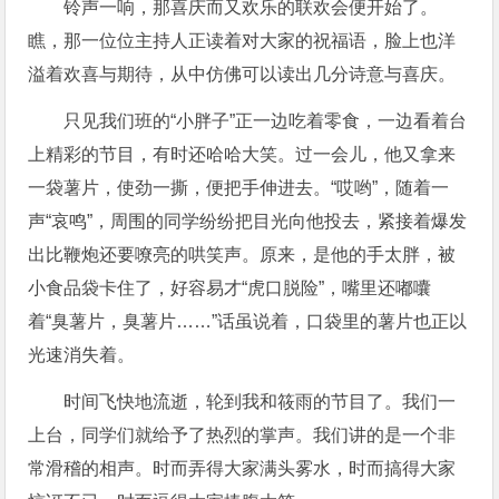
铃声一响，那喜庆而又欢乐的联欢会便开始了。
瞧，那一位位主持人正读着对大家的祝福语，脸上也洋
溢着欢喜与期待，从中仿佛可以读出几分诗意与喜庆。
只见我们班的“小胖子”正一边吃着零食，一边看着台
上精彩的节目，有时还哈哈大笑。过一会儿，他又拿来
一袋薯片，使劲一撕，便把手伸进去。“哎哟”，随着一
声“哀鸣”，周围的同学纷纷把目光向他投去，紧接着爆发
出比鞭炮还要嘹亮的哄笑声。原来，是他的手太胖，被
小食品袋卡住了，好容易才“虎口脱险”，嘴里还嘟囔
着“臭薯片，臭薯片……”话虽说着，口袋里的薯片也正以
光速消失着。
时间飞快地流逝，轮到我和筱雨的节目了。我们一
上台，同学们就给予了热烈的掌声。我们讲的是一个非
常滑稽的相声。时而弄得大家满头雾水，时而搞得大家