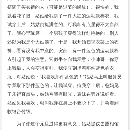
挤满了买衣裤的人（可能是过节的缘故）。很快的，我
就看花了眼。姑姑给我挑了一件大红的运动款棉衣。我
试穿上后，姑姑倒挺满意的。可我却有点显得不太自然
了。我心里琢磨：一个男孩子穿得这样红艳艳的，别人
还以为我是个大姑娘了。于是，我开始扫视衣架上的衣
裤，看有没有我中意的。突然，有一件蓝色的运动款棉
衣引起了我的注意。它似乎在向我示意：小帅哥！你穿
上我后，人会变得更帅。我便立刻指着那件蓝色的衣
服，对姑姑说：“我喜欢那件蓝色的！”姑姑马上叫服务员
给我取下那件蓝色的，让我试穿。待我穿上后，爸妈见
了乐得直点头，姑姑夸我有眼光，表妹在旁连说好看。
姑姑见我喜欢，就叫我穿在身上不要脱下了，并急着到
收银台付钱。
为了使这个元旦过得更有意义，姑姑提议去照相馆