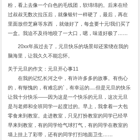
粉，看上去像一个白色的毛线团，软绵绵的。后来在经
过叔叔无数次拉压后，就像银针一样硬了，最后，再在
里面放些芝麻等东西 ，就做好了，每盒要十元!我们买了
一盒。我迫不及待地咬了一大口，嗯，味道好极了……
20xx年虽过去了，元旦快乐的场景却还萦绕在我的
脑海里，让我久久不能忘怀。
关于元旦的作文：元旦开心事11
在我的记忆长河之中，有许许多多的故事。有伤心
的，有惭愧的，有难忘的`，有幸运的.....但是元旦的快乐
让我十分快乐——因为这是一个快乐的元旦，这次元旦
是与老师和全班同学一起度过的。早上，我拿着一大包
零食来到教室。走进教室，只见打扮教室的同学已经早
早来到教室，有的同学给气球打气，有的同学在教室的
墙上挂上了彩带，还有的同学打扫地面卫生……