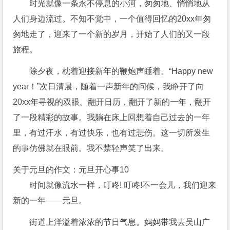
时光就像一条永不停息的小河，匆匆地、悄悄地从
人们身边流过。不知不觉中，一个值得回忆的20xx年匆
匆地走了，迎来了一个新的岁月，开始了人们的又一段
旅程。
除夕夜，枕着迎接新年的鞭炮声睡着。“Happy new
year！”次日清晨，随着一声新年的问候，我睁开了向
20xx年寻视的双眼。翻开日历，翻开了新的一年，翻开
了一段精彩的故事。我躺在床上回想着自己过去的一年
里，有过汗水，有过快乐，也有过悲伤。这一切所发生
的事仿佛就在眼前。我不禁轻声笑了出来。
关于元旦的作文：元旦开心事10
时间就像流水一样，叮咚! 叮咚!不一会儿，我们迎来
新的一年——元旦。
街道上洋溢着浓浓的节日气息。妈妈带我去吴山广