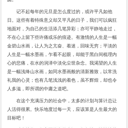
记不起每年的元旦是怎么度过的，或许平凡如他
日。这些有着特殊意义却又平凡的日子，我们可以疯狂
地面对，为自己的生活添几笔异彩；亦可平静地走过，
不在心上留下些许痛或乐的痕迹。有激情的人生是一幅
金碧山水画，让人为之亢奋、着迷，回味无穷；平淡的
人生是一幅水墨画，乍看不起眼，却能于黑白间梳理内
心的悲痛，在水的润泽中淡化尘世杂念。我渴望的人生
是一幅浅绛山水画，如同水墨画般的清新雅致，以常洗
礼我的心灵；也有几笔浅浅的着色，虽不辉煌，却也令
人多滋，即所谓的中庸之道吧。
在这个充满压力的社会中，太多的计划与算计总让
人活得很累。快乐地度过每一天，应该算是人生最大的
目标吧！