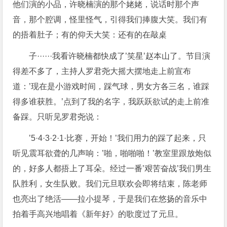
他们演的小品，许晓楠演的那个姥姥，说话时那个声
音，那个腔调，怪里怪气，引得我们捧腹大笑。我们有
的捂着肚子；有的仰天大笑：还有的在敲桌
子······我看许晓楠都快成了’笑星’赵本山了。节目演
得差不多了，主持人罗君尧大摇大摆地走上前宣布
道：’现在是小游戏时间，踩气球，男女方各三名，谁踩
得多谁获胜。’点到了我的名字，我跃跃欲试的走上前准
备踩。只听见罗君尧说：
’5·4·3·2·1·比赛，开始！’我们用力的踩了起来，只
听见震耳欲聋的几声响：’啪，啪啪啪！’教室里跟放炮似
的，好多人都捂上了耳朵。经过一番’艰苦奋战’我们男生
队胜利，女生队败。我们元旦联欢会即将结束，陈老师
也亮出了绝活——拉小提琴，于是我们在悠扬的音乐中
拍着手高兴地唱着《新年好》的歌度过了元旦。