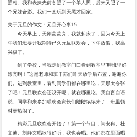
照相。我和表妹先前各照了一个单人照，后来又照了一
个兄妹合影。我们一直玩到天黑才回家。
关于元旦的作文：元旦开心事15
今天早上，天刚蒙蒙亮，我就起床了，因为今天上
午我们班要开我期待已久元旦联欢会，下午放假，我高
兴极了。
到了学校，当我走到教室门口看到教室里“哇班里好
漂亮啊！”这是老师和班干部们昨天放学后布置，谢谢你
们。进到教室里，看到同学们都在哪里吃，天那太夸张
了吧！元旦联欢会还没开呢，就在哪里吃。我自言自语
说。同学和来参加联欢会家长们陆陆续续来了，班里顿
时更热闹了。
精彩元旦联欢会开始了！第一个节目，闫安冉、杜
文迪、刘静文唱歌很好听，我也会唱。他们都在里面唱