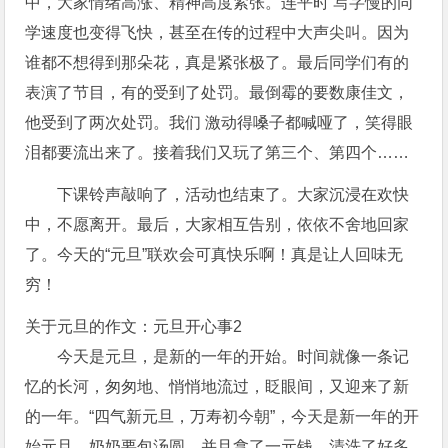
中，大家情绪高涨、精神高度紧张。连平时 写字慢的同
学速度也变得飞快，甚至在传的过程中大声尖叫。因为
谁都不想得到那朵花，真是紧张极了。最后同学们有的
表演了节目，有的受到了处罚。最倒霉的要数康佳文，
他受到了两次处罚。我们 激动得嗓子都喊哑了，笑得眼
泪都要流出来了。接着我们又玩了第三个、第四个……
下课铃声敲响了，活动也结束了。大家沉浸在欢快
中，不愿离开。最后，大家相互告别，依依不舍地回家
了。今天的“元旦”联欢会可真快乐啊！真是让人回味无
穷！
关于元旦的作文：元旦开心事2
今天是元旦，是新的一年的开始。时间就像一条记
忆的长河，匆匆地、悄悄地流过，眨眼间，又迎来了新
的一年。“四气新元旦，万寿初今朝”，今天是新一年的开
始元旦。奶奶要包汤圆，并且拿了一元钱，清洗了好多