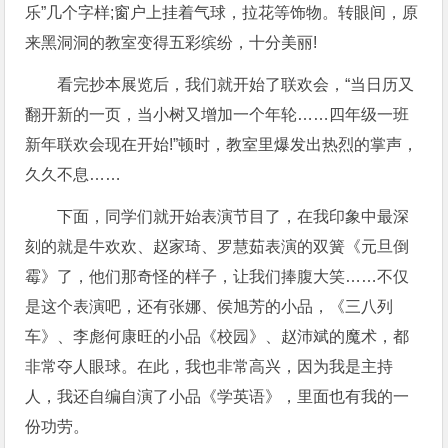
乐”几个字样;窗户上挂着气球，拉花等饰物。转眼间，原
来黑洞洞的教室变得五彩缤纷，十分美丽!
看完抄本展览后，我们就开始了联欢会，“当日历又
翻开新的一页，当小树又增加一个年轮……四年级一班
新年联欢会现在开始!”顿时，教室里爆发出热烈的掌声，
久久不息……
下面，同学们就开始表演节目了，在我印象中最深
刻的就是牛欢欢、赵家琦、罗慧茹表演的双簧《元旦倒
霉》了，他们那奇怪的样子，让我们捧腹大笑……不仅
是这个表演吧，还有张娜、侯旭芳的小品，《三八列
车》、李彪何康旺的小品《校园》、赵沛斌的魔术，都
非常夺人眼球。在此，我也非常高兴，因为我是主持
人，我还自编自演了小品《学英语》，里面也有我的一
份功劳。