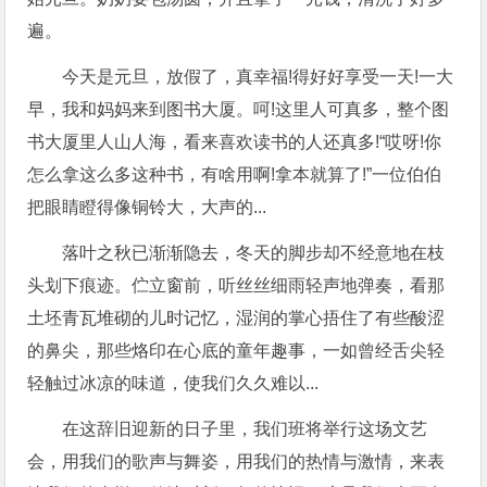
遍。
今天是元旦，放假了，真幸福!得好好享受一天!一大
早，我和妈妈来到图书大厦。呵!这里人可真多，整个图
书大厦里人山人海，看来喜欢读书的人还真多!“哎呀!你
怎么拿这么多这种书，有啥用啊!拿本就算了!”一位伯伯
把眼睛瞪得像铜铃大，大声的...
落叶之秋已渐渐隐去，冬天的脚步却不经意地在枝
头划下痕迹。伫立窗前，听丝丝细雨轻声地弹奏，看那
土坯青瓦堆砌的儿时记忆，湿润的掌心捂住了有些酸涩
的鼻尖，那些烙印在心底的童年趣事，一如曾经舌尖轻
轻触过冰凉的味道，使我们久久难以...
在这辞旧迎新的日子里，我们班将举行这场文艺
会，用我们的歌声与舞姿，用我们的热情与激情，来表