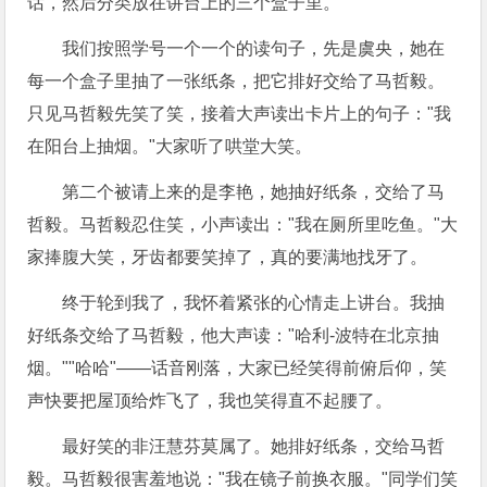
话，然后分类放在讲台上的三个盒子里。
我们按照学号一个一个的读句子，先是虞央，她在
每一个盒子里抽了一张纸条，把它排好交给了马哲毅。
只见马哲毅先笑了笑，接着大声读出卡片上的句子："我
在阳台上抽烟。"大家听了哄堂大笑。
第二个被请上来的是李艳，她抽好纸条，交给了马
哲毅。马哲毅忍住笑，小声读出："我在厕所里吃鱼。"大
家捧腹大笑，牙齿都要笑掉了，真的要满地找牙了。
终于轮到我了，我怀着紧张的心情走上讲台。我抽
好纸条交给了马哲毅，他大声读："哈利-波特在北京抽
烟。""哈哈"――话音刚落，大家已经笑得前俯后仰，笑
声快要把屋顶给炸飞了，我也笑得直不起腰了。
最好笑的非汪慧芬莫属了。她排好纸条，交给马哲
毅。马哲毅很害羞地说："我在镜子前换衣服。"同学们笑