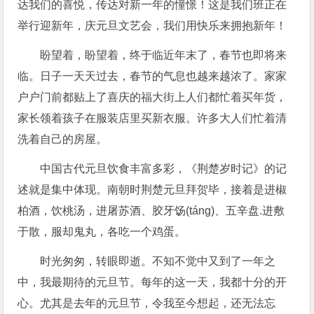
达我们的喜悦，传达对新一年的憧憬！这是我们班正在
举行迎新年，庆元旦文艺会，我们用快乐来拥抱新年！
盼望着，盼望着，终于临近年末了，春节也即将来
临。日子一天天过去，春节的气息也越来越浓了。家家
户户门前都贴上了喜庆的福大街上人们都忙着买年货，
家长领着孩子在服装店里买新衣服。许多大人们忙着清
洗着自己的房屋。
中国古代元旦饮食丰富多彩，《荆楚岁时记》的记
述就是集中体现。南朝时荆楚元旦拜贺毕，接着是进椒
柏酒，饮桃汤，进屠苏酒、胶牙饧(táng)、五辛盘.进敷
于散，服却鬼丸，各吃一个鸡蛋。
时光匆匆，转眼即逝。不知不觉中又到了一年之
中，我最期待的元旦节。每年的这一天，我都十分的开
心。尤其是去年的元旦节，令我至今想起，还无法忘