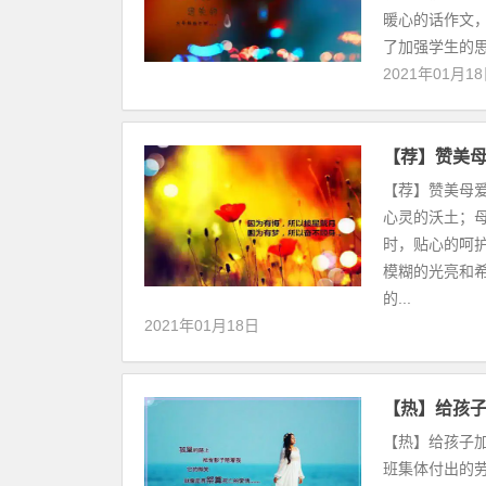
暖心的话作文，
了加强学生的思
2021年01月1
【荐】赞美
【荐】赞美母
心灵的沃土；
时，贴心的呵
模糊的光亮和
的...
2021年01月18日
【热】给孩子
【热】给孩子加
班集体付出的劳