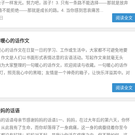
子一样发光。努力吧，孩子！3. 只有一条路不能选择——那就是放弃
路不能拒绝——那就是成长的路。4. 当你感到悲哀痛苦...
8日
阅读全文
句暖心的话作文
暖心的话作文在日复一日的学习、工作或生活中，大家都不可避免地要
，作文是人们以书面形式表情达意的言语活动。写起作文来就毫无头
编为大家整理的一句暖心的话作文，欢迎阅读与收藏。一句暖心的话作
盏灯，照亮我心中的黑暗；友情是一个神奇的箱子，让快乐洋溢其中。对
阅读全文
妈妈的话语
妈的话语母亲节感谢妈妈的话语1一、妈妈，在过大年后的第六天，你怀
，从此我有了生命，而你却落得了一身病痛，这一身的病蚕绕着你至今