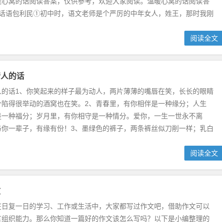
暖心窝的话阅读答案，仅供参考，欢迎大家阅读。温暖心窝的话阅读答
的话语包利民①初中时，语文老师是个严厉的中年女人，姓王，那时我刚
阅读全文
情人的话
人的话1、你笑起来的样子最为动人，两片薄薄的嘴唇在笑，长长的眼睛
个陷得很举动的酒窝也在笑。2、青春里，有你相伴是一种缘分；人生
是一种福分；岁月里，有你相守是一种情分。爱你，一生一世永不离
与你一辈子，有缘有份！3、墨绿色的裤子，两条裤丝似刀削一样；乳白
阅读全文
文
在日复一日的学习、工作或生活中，大家都写过作文吧，借助作文可以
言组织能力。那么你知道一篇好的作文该怎么写吗？以下是小编整理的