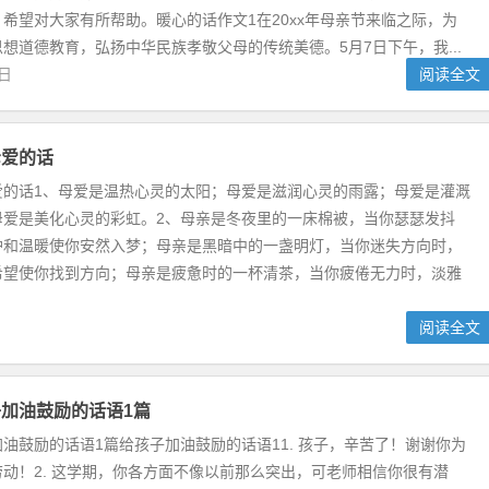
希望对大家有所帮助。暖心的话作文1在20xx年母亲节来临之际，为
想道德教育，弘扬中华民族孝敬父母的传统美德。5月7日下午，我...
8日
阅读全文
母爱的话
爱的话1、母爱是温热心灵的太阳；母爱是滋润心灵的雨露；母爱是灌溉
母爱是美化心灵的彩虹。2、母亲是冬夜里的一床棉被，当你瑟瑟发抖
护和温暖使你安然入梦；母亲是黑暗中的一盏明灯，当你迷失方向时，
希望使你找到方向；母亲是疲惫时的一杯清茶，当你疲倦无力时，淡雅
阅读全文
加油鼓励的话语1篇
油鼓励的话语1篇给孩子加油鼓励的话语11. 孩子，辛苦了！谢谢你为
动！2. 这学期，你各方面不像以前那么突出，可老师相信你很有潜