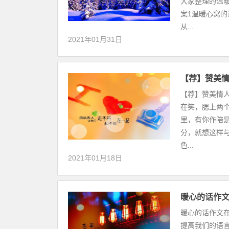
大家整理的温
案1温暖心窝
从...
2021年01月31日
【荐】赞美
【荐】赞美情
在笑，腮上两
里，有你作陪
分，就想这样
色...
2021年01月18日
暖心的话作
暖心的话作文
提高我们的语